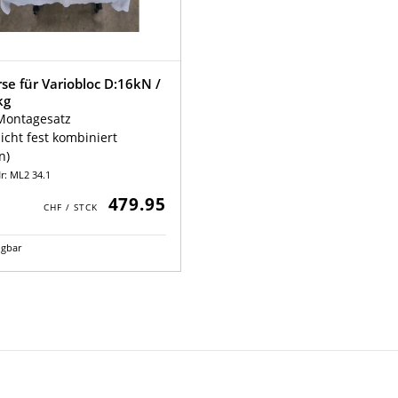
se für Variobloc D:16kN /
kg
Montagesatz
nicht fest kombiniert
n)
Nr: ML2 34.1
479.95
ügbar