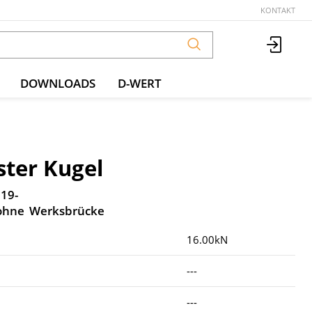
KONTAKT
DOWNLOADS
D-WERT
ster Kugel
.19-
 ohne Werksbrücke
16.00kN
---
---