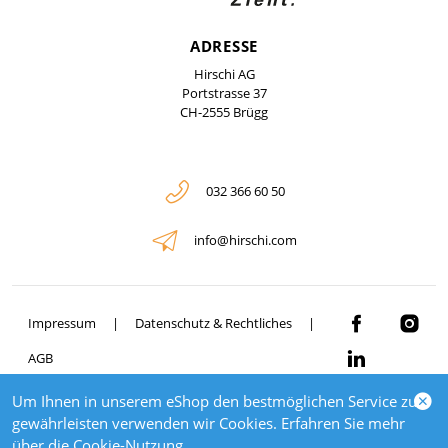
ADRESSE
Hirschi AG
Portstrasse 37
CH-2555 Brügg
032 366 60 50
info@hirschi.com
Impressum
Datenschutz & Rechtliches
AGB
Um Ihnen in unserem eShop den bestmöglichen Service zu
© 2026 HIRSCHI
gewährleisten verwenden wir Cookies. Erfahren Sie mehr
powered by polynorm
über die
Cookie-Nutzung