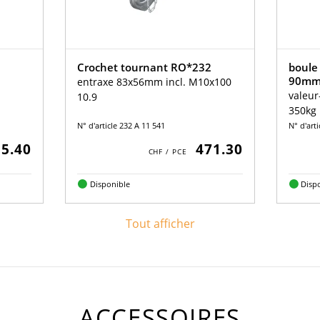
Crochet tournant RO*232
boule 
90m
entraxe 83x56mm incl. M10x100
valeur
10.9
350kg
N° d'article 232 A 11 541
N° d'art
5.40
471.30
Disponible
Disp
Tout afficher
ACCESSOIRES