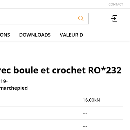
CONTACT
IONS
DOWNLOADS
VALEUR D
vec boule et crochet RO*232
.19-
 marchepied
16.00kN
---
---