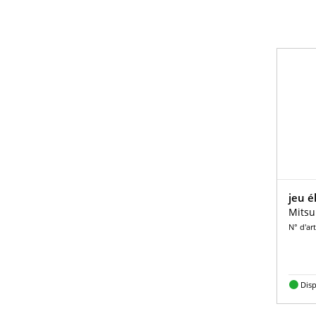
jeu é
Mitsu
N° d'ar
Dis