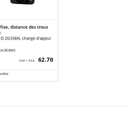
fixe, distance des trous
m
-D 20,55kN, charge d'appui
icle BC0003
62.70
onible