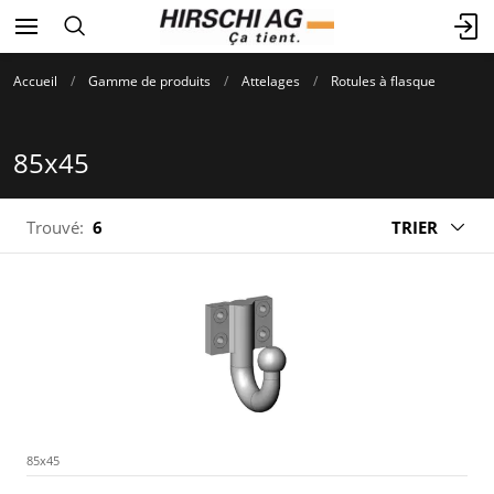
Accueil
Gamme de produits
Attelages
Rotules à flasque
85x45
Trouvé:
6
TRIER
85x45