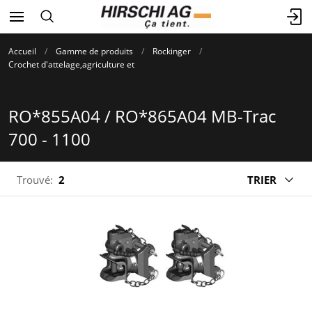
Accueil
Gamme de produits
Rockinger
Crochet d'attelage,agriculture et
RO*855A04 / RO*865A04 MB-Trac
700 - 1100
Trouvé:
2
TRIER