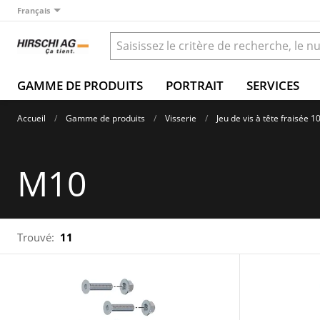
Français
GAMME DE PRODUITS
PORTRAIT
SERVICES
Accueil
Gamme de produits
Visserie
Jeu de vis à tête fraisée 1
M10
Trouvé:
11