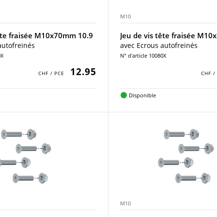
M10
tête fraisée M10x70mm 10.9
Jeu de vis tête fraisée M1
autofreinés
avec Ecrous autofreinés
0X
N° d'article 10080X
12.95
Disponible
M10