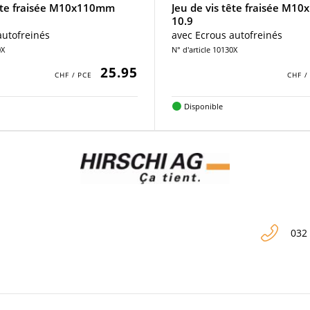
tête fraisée M10x110mm
Jeu de vis tête fraisée M
10.9
autofreinés
avec Ecrous autofreinés
0X
N° d'article 10130X
25.95
Disponible
032