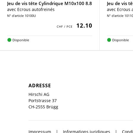
Jeu de vis tête Cylindrique M10x100 8.8
Jeu de vis t
avec Ecrous autofreinés
avec Ecrous 
N° d'article 10100U
N° d'article 1011
12.10
Disponible
Disponible
ADRESSE
Hirschi AG
Portstrasse 37
CH-2555 Brügg
Impressum
Informations juridiques
Condi