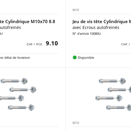
M10
ête Cylindrique M10x70 8.8
Jeu de vis tête Cylindrique
autofreinés
avec Ecrous autofreinés
0U
N° d'article 10080U
9.10
ec délai de livraison
Disponible
M10