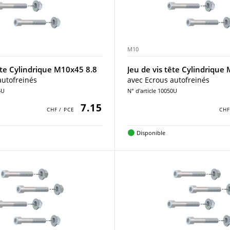
M10
ête Cylindrique M10x45 8.8
Jeu de vis tête Cylindrique
autofreinés
avec Ecrous autofreinés
5U
N° d'article 10050U
7.15
Disponible