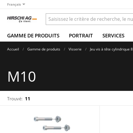
Français
GAMME DE PRODUITS
PORTRAIT
SERVICES
Accueil
Gamme de produits
Visserie
Jeu vis à tête cylindrique 8
M10
Trouvé:
11