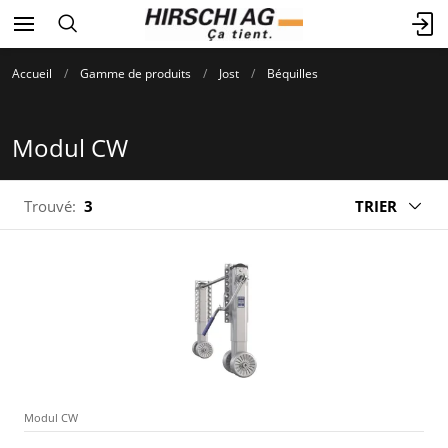
Accueil
Gamme de produits
Jost
Béquilles
Modul CW
Trouvé:
3
TRIER
Modul CW