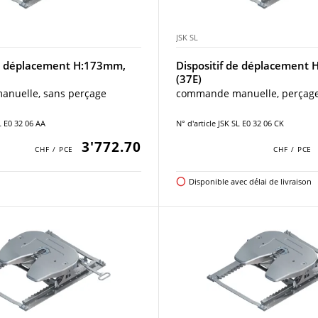
JSK SL
de déplacement H:173mm,
Dispositif de déplacement
(37E)
nuelle, sans perçage
commande manuelle, perçag
SL E0 32 06 AA
N° d'article JSK SL E0 32 06 CK
3'772.70
Disponible avec délai de livraison