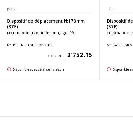
JSK SL
JSK SL
Dispositif de déplacement H:173mm,
Dispositif 
(37E)
(37E)
commande manuelle, perçage DAF
commande ma
N° d'article JSK SL E0 32 06 DR
N° d'article JSK 
3'752.15
Disponible avec délai de livraison
Disponible av