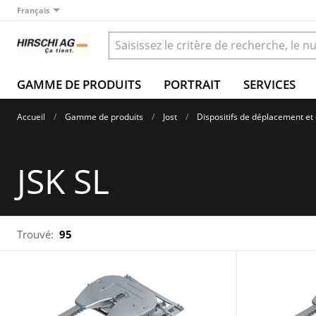
Français
GAMME DE PRODUITS
PORTRAIT
SERVICES
Accueil
Gamme de produits
Jost
Dispositifs de déplacement et
JSK SL
Trouvé:
95