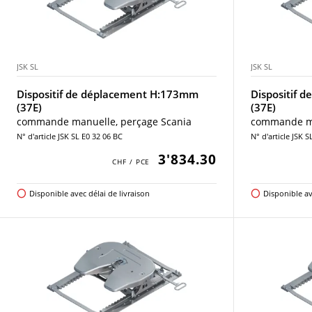
JSK SL
JSK SL
Dispositif de déplacement H:173mm
Dispositif 
(37E)
(37E)
commande manuelle, perçage Scania
commande ma
N° d'article JSK SL E0 32 06 BC
N° d'article JSK 
3'834.30
Disponible avec délai de livraison
Disponible av