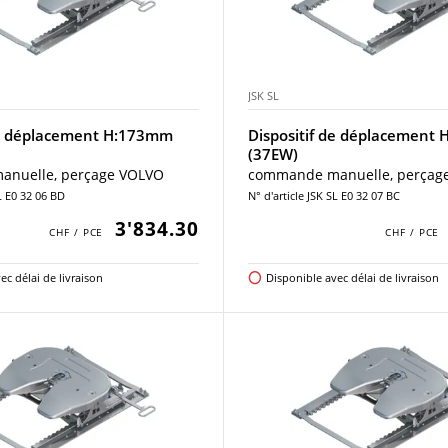
JSK SL
de déplacement H:173mm
Dispositif de déplacement
(37EW)
nuelle, perçage VOLVO
commande manuelle, perçage
SL E0 32 06 BD
N° d'article JSK SL E0 32 07 BC
3'834.30
ec délai de livraison
Disponible avec délai de livraison