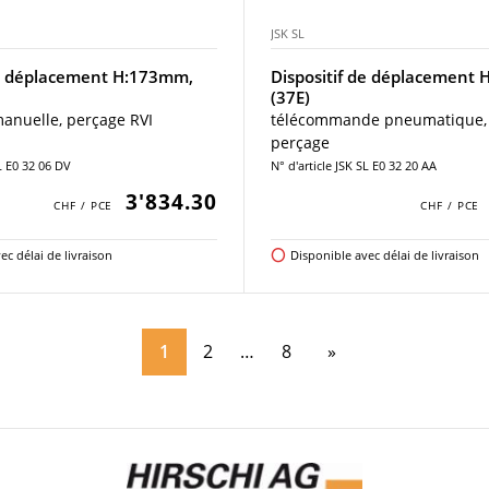
JSK SL
de déplacement H:173mm,
Dispositif de déplacement
(37E)
nuelle, perçage RVI
télécommande pneumatique,
perçage
SL E0 32 06 DV
N° d'article JSK SL E0 32 20 AA
3'834.30
ec délai de livraison
Disponible avec délai de livraison
1
2
8