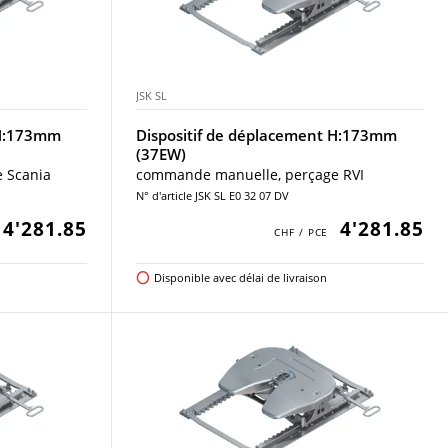
JSK SL
 H:173mm
Dispositif de déplacement H:173mm
(37EW)
 Scania
commande manuelle, perçage RVI
N° d'article JSK SL E0 32 07 DV
4'281.85
4'281.85
Disponible avec délai de livraison