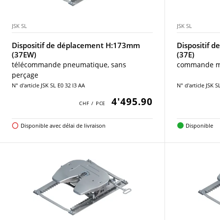
JSK SL
JSK SL
Dispositif de déplacement H:173mm
Dispositif 
(37EW)
(37E)
télécommande pneumatique, sans
commande ma
perçage
N° d'article JSK SL E0 32 I3 AA
N° d'article JSK 
4'495.90
Disponible avec délai de livraison
Disponible