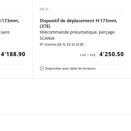
JSK SL
 H:173mm,
Dispositif de déplacement H:173mm,
(37E)
 sans
télécommande pneumatique, perçage
SCANIA
N° d'article JSK SL E0 32 20 BC
4'188.90
4'250.50
Disponible avec délai de livraison