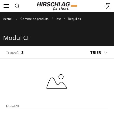
Accueil
Gamme de produits
Jost
Béquilles
Modul CF
Trouvé:
3
TRIER
Modul CF