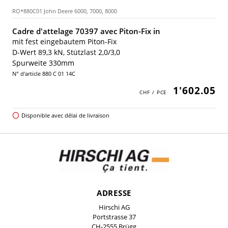
RO*880C01 John Deere 6000, 7000, 8000
Cadre d'attelage 70397 avec Piton-Fix in
mit fest eingebautem Piton-Fix
D-Wert 89,3 kN, Stützlast 2,0/3,0
Spurweite 330mm
N° d'article 880 C 01 14C
1'602.05
Disponible avec délai de livraison
ADRESSE
Hirschi AG
Portstrasse 37
CH-2555 Brügg