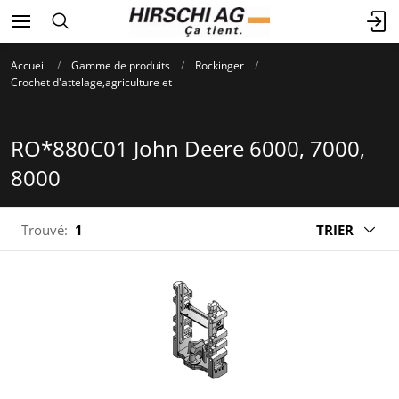
Accueil
Gamme de produits
Rockinger
Crochet d'attelage,agriculture et
RO*880C01 John Deere 6000, 7000,
8000
Trouvé:
1
TRIER