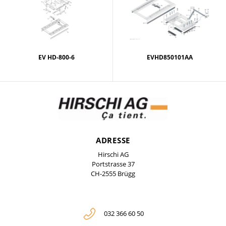
EV HD-800-6
EVHD850101AA
ADRESSE
Hirschi AG
Portstrasse 37
CH-2555 Brügg
032 366 60 50