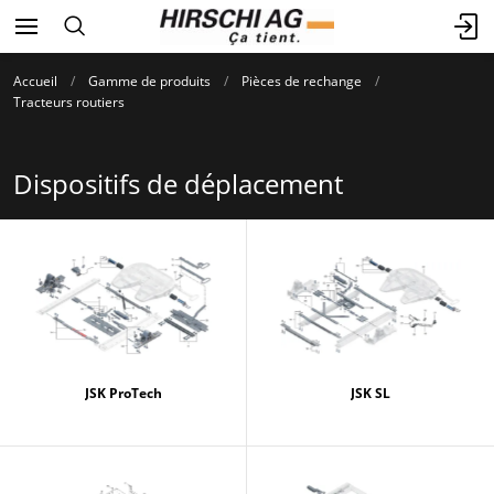
Accueil
Gamme de produits
Pièces de rechange
Tracteurs routiers
Dispositifs de déplacement
JSK ProTech
JSK SL