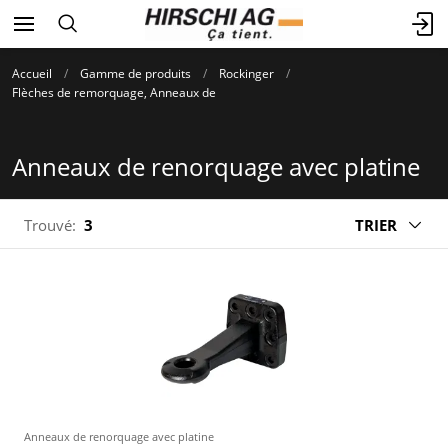
Accueil
Gamme de produits
Rockinger
Flèches de remorquage, Anneaux de
Anneaux de renorquage avec platine
Trouvé:
3
TRIER
Anneaux de renorquage avec platine