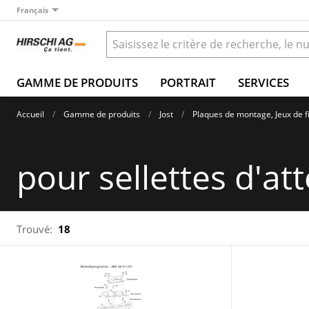
Français
GAMME DE PRODUITS
PORTRAIT
SERVICES
Accueil
Gamme de produits
Jost
Plaques de montage, Jeux de f
pour sellettes d'at
Trouvé:
18