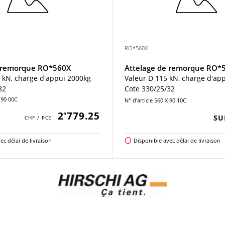
RO*560X
e remorque RO*560X
Attelage de remorque RO*
6 kN, charge d'appui 2000kg
Valeur D 115 kN, charge d'ap
32
Cote 330/25/32
X 90 00C
N° d'article 560 X 90 10C
2'779.25
SU
ec délai de livraison
Disponible avec délai de livraison