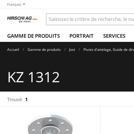
Français
GAMME DE PRODUITS
PORTRAIT
SERVICES
Accueil
Gamme de produits
Jost
Pivots d'attelage, Guide de dir
KZ 1312
Trouvé:
1