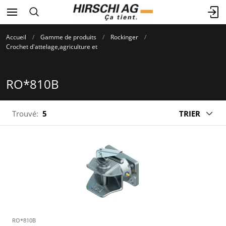
Accueil
Gamme de produits
Rockinger
Crochet d'attelage,agriculture et
RO*810B
Trouvé:
5
TRIER
RO*810B