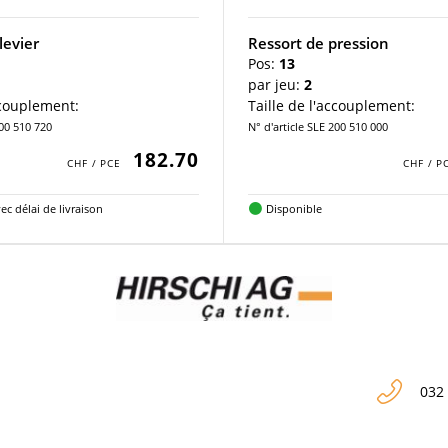
levier
Ressort de pression
Pos:
13
par jeu:
2
ccouplement:
Taille de l'accouplement:
200 510 720
N° d'article SLE 200 510 000
182.70
ec délai de livraison
Disponible
032