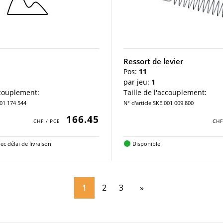
Ressort de levier
Pos:
11
par jeu:
1
ccouplement:
Taille de l'accouplement:
001 174 544
N° d'article SKE 001 009 800
166.45
ec délai de livraison
Disponible
1
2
3