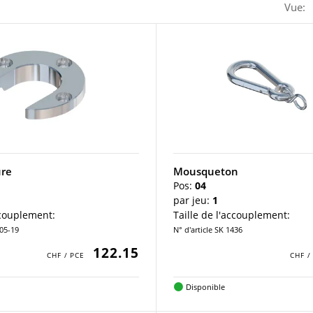
Vue:
ure
Mousqueton
Pos:
04
par jeu:
1
ccouplement:
Taille de l'accouplement:
105-19
N° d'article SK 1436
122.15
Disponible