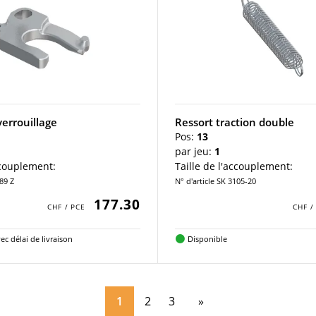
verrouillage
Ressort traction double
Pos:
13
par jeu:
1
ccouplement:
Taille de l'accouplement:
489 Z
N° d'article SK 3105-20
177.30
ec délai de livraison
Disponible
1
2
3