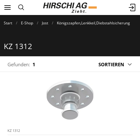
Start
E-Shop
Jost
Königszapfen,Lenkkeil,Diebstahlsicherung
KZ 1312
Gefunden:
1
SORTIEREN
KZ 1312