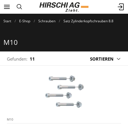
Start
E-Shop
Schrauben
Satz Zylinderkopfschrauben 8.8
M10
Gefunden:
11
SORTIEREN
M10