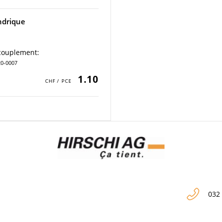
indrique
ccouplement:
120-0007
1.10
032