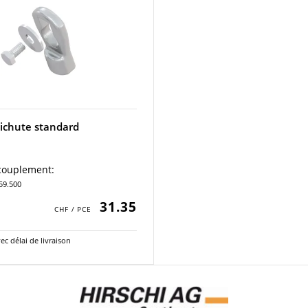
tichute standard
ccouplement:
159.500
31.35
ec délai de livraison