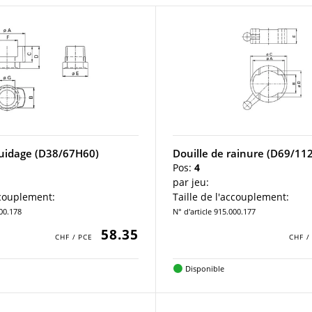
guidage (D38/67H60)
Douille de rainure (D69/11
Pos:
4
par jeu:
ccouplement:
Taille de l'accouplement:
000.178
N° d'article 915.000.177
58.35
Disponible