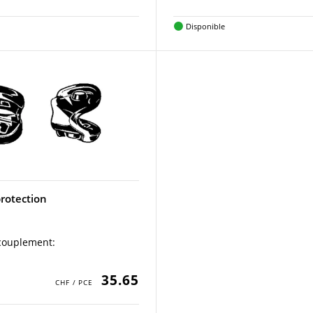
Disponible
protection
ccouplement:
1
35.65