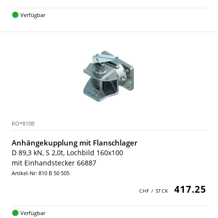
Verfügbar
RO*810B
Anhängekupplung mit Flanschlager
D 89,3 kN, S 2,0t, Lochbild 160x100
mit Einhandstecker 66887
Artikel-Nr: 810 B 50 505
417.25
Verfügbar