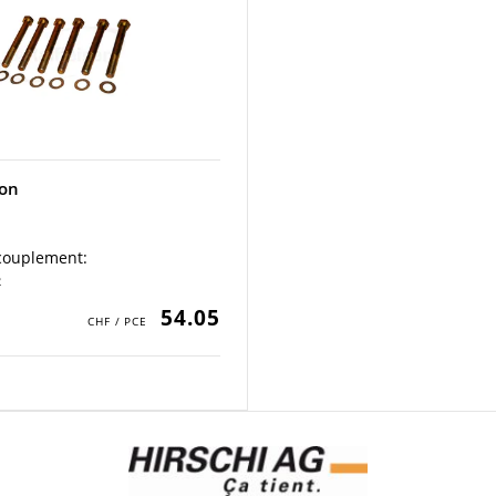
ion
ccouplement:
2
54.05