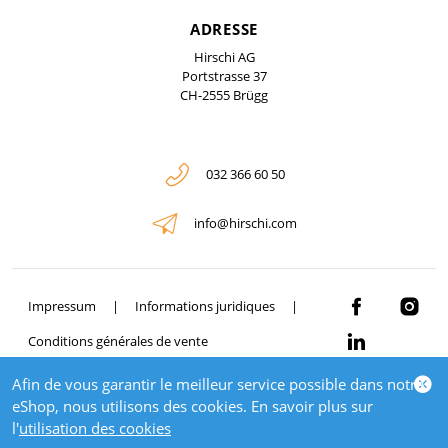
ADRESSE
Hirschi AG
Portstrasse 37
CH-2555 Brügg
032 366 60 50
info@hirschi.com
Impressum
Informations juridiques
Conditions générales de vente
Afin de vous garantir le meilleur service possible dans notre
© 2026 HIRSCHI
eShop, nous utilisons des cookies. En savoir plus sur
powered by polynorm
l'
utilisation des cookies