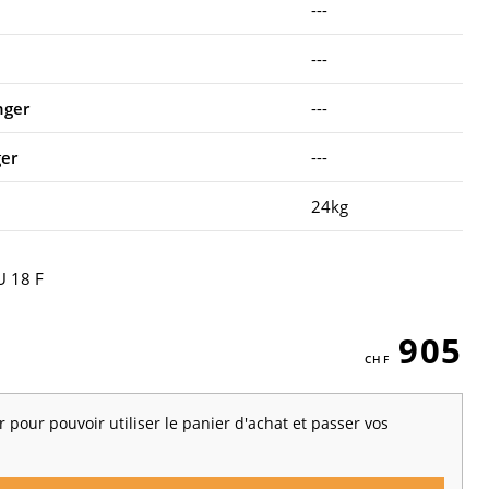
---
---
nger
---
ger
---
24kg
 18 F
905
 pour pouvoir utiliser le panier d'achat et passer vos