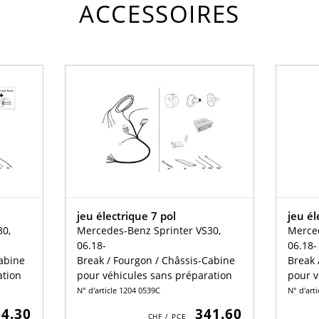
ACCESSOIRES
jeu électrique 7 pol
jeu él
30,
Mercedes-Benz Sprinter VS30,
Merced
06.18-
06.18-
Cabine
Break / Fourgon / Châssis-Cabine
Break 
ation
pour véhicules sans préparation
pour v
N° d'article 1204 0539C
N° d'art
64.30
341.60