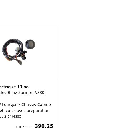
ectrique 13 pol
es-Benz Sprinter VS30,
/ Fourgon / Châssis-Cabine
éhicules avec préparation
icle 2104 0538C
390.25