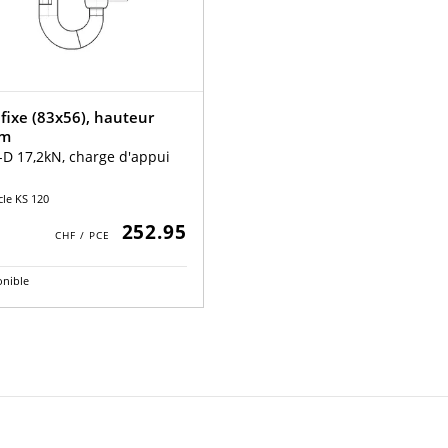
fixe (83x56), hauteur
m
-D 17,2kN, charge d'appui
cle KS 120
252.95
onible