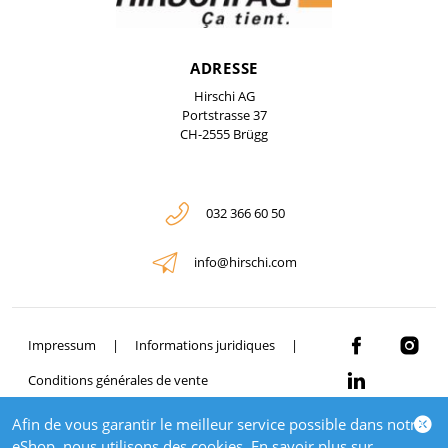
ADRESSE
Hirschi AG
Portstrasse 37
CH-2555 Brügg
032 366 60 50
info@hirschi.com
Impressum
Informations juridiques
Conditions générales de vente
Afin de vous garantir le meilleur service possible dans notre
© 2026 HIRSCHI
eShop, nous utilisons des cookies. En savoir plus sur