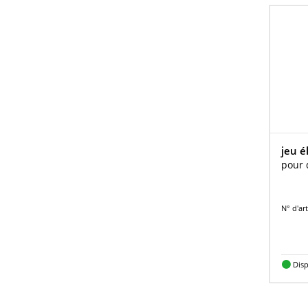
jeu é
pour 
N° d'ar
Dis