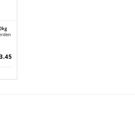
00kg
werden
3.45