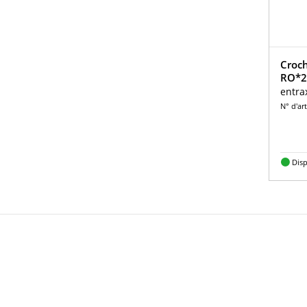
Croch
RO*2
entra
N° d'art
Dis