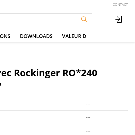
CONTACT
IONS
DOWNLOADS
VALEUR D
vec Rockinger RO*240
9-
---
---
---