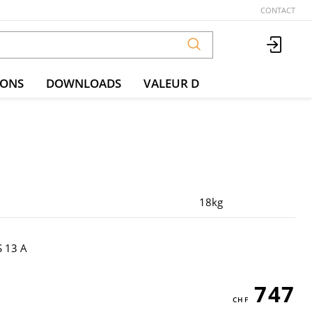
CONTACT
IONS
DOWNLOADS
VALEUR D
18kg
 13 A
747