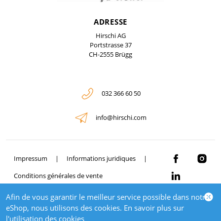
ADRESSE
Hirschi AG
Portstrasse 37
CH-2555 Brügg
032 366 60 50
info@hirschi.com
Impressum
Informations juridiques
Conditions générales de vente
Afin de vous garantir le meilleur service possible dans notre
© 2026 HIRSCHI
eShop, nous utilisons des cookies. En savoir plus sur
powered by polynorm
l'
utilisation des cookies