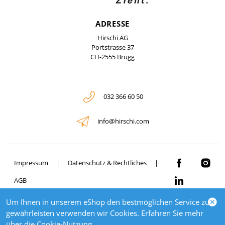
ADRESSE
Hirschi AG
Portstrasse 37
CH-2555 Brügg
032 366 60 50
info@hirschi.com
Impressum
Datenschutz & Rechtliches
AGB
Um Ihnen in unserem eShop den bestmöglichen Service zu
© 2026 HIRSCHI
gewährleisten verwenden wir Cookies. Erfahren Sie mehr
powered by polynorm
über die
Cookie-Nutzung