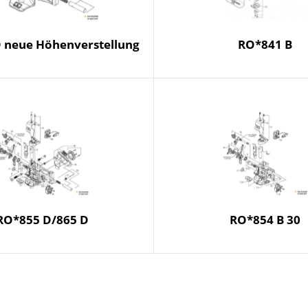
 neue Höhenverstellung
RO*841 B
RO*855 D/865 D
RO*854 B 30