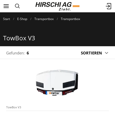
Start
E-Shop
Transportbox
Transportbox
TowBox V3
Gefunden:
6
SORTIEREN
TowBox V3