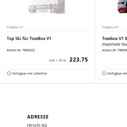
TowBox V1
TowBox V1
Top Ski für TowBox V1
Towbox V1 B
maximale Nut
Artikel-Nr: TBA0023
Artikel-Nr: TBX0
223.75
Verfügbar mit Lieferfrist
Verfügbar mit 
ADRESSE
Hirschi AG