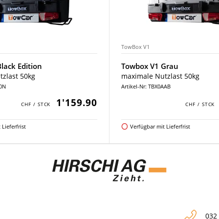
TowBox V1
lack Edition
Towbox V1 Grau
zlast 50kg
maximale Nutzlast 50kg
00N
Artikel-Nr: TBX0AAB
1'159.90
Lieferfrist
Verfügbar mit Lieferfrist
032