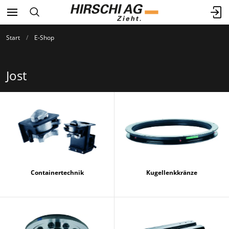
Start
E-Shop
Jost
Containertechnik
Kugellenkkränze