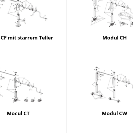
CF mit starrem Teller
Modul CH
Mocul CT
Modul CW