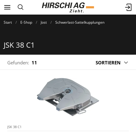
Start
E-Shop
Jost
Schwerlast-Sattelkupplungen
JSK 38 C1
Gefunden:
11
SORTIEREN
JSK 38 C1