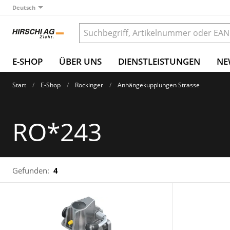
Deutsch
E-SHOP
ÜBER UNS
DIENSTLEISTUNGEN
NE
Start
E-Shop
Rockinger
Anhängekupplungen Strasse
RO*243
Gefunden:
4