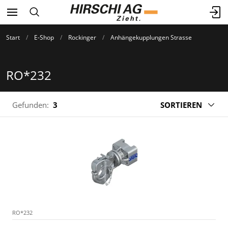
Start
E-Shop
Rockinger
Anhängekupplungen Strasse
RO*232
Gefunden:
3
SORTIEREN
RO*232