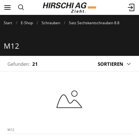
Start
E-Shop
Schrauben
Satz Sechskantschrauben 8.8
M12
Gefunden:
21
SORTIEREN
M12