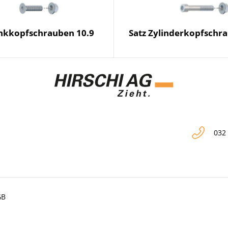
enkkopfschrauben 10.9
Satz Zylinderkopfschra
032
GB