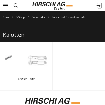
Start
E-Shop
Ersatzteile
Land- und Forstwirtschaft
Kalotten
RO*57 L 007