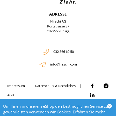
ADRESSE
Hirschi AG
Portstrasse 37
CH-2555 Brügg
032 366 60 50
info@hirschi.com
Impressum
Datenschutz & Rechtliches
AGB
Um Ihnen in unserem eShop den bestmöglichen Service zu
© 2026 HIRSCHI
gewährleisten verwenden wir Cookies. Erfahren Sie mehr
powered by polynorm