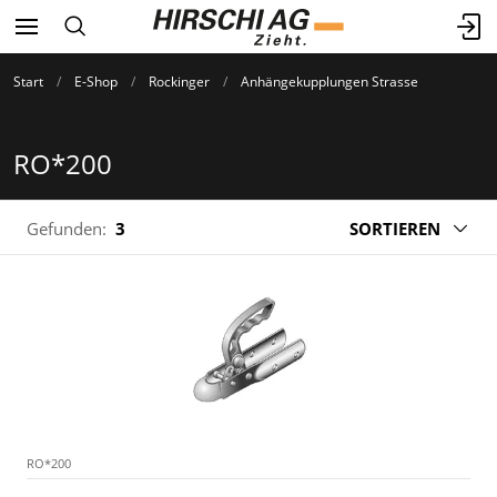
Start
E-Shop
Rockinger
Anhängekupplungen Strasse
RO*200
Gefunden:
3
SORTIEREN
RO*200