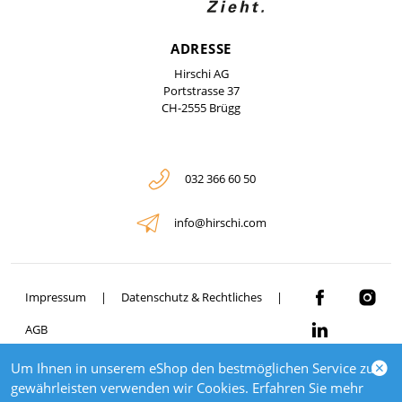
ADRESSE
Hirschi AG
Portstrasse 37
CH-2555 Brügg
032 366 60 50
info@hirschi.com
Impressum
Datenschutz & Rechtliches
AGB
Um Ihnen in unserem eShop den bestmöglichen Service zu
© 2026 HIRSCHI
gewährleisten verwenden wir Cookies. Erfahren Sie mehr
powered by polynorm