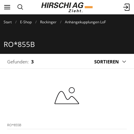
Start
E-Shop
Rockinger
Anhängekupplungen LoF
RO*855B
Gefunden:
3
SORTIEREN
RO*855B