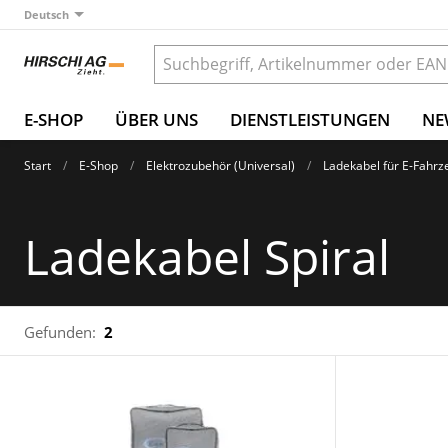
Deutsch
E-SHOP
ÜBER UNS
DIENSTLEISTUNGEN
NE
Start
E-Shop
Elektrozubehör (Universal)
Ladekabel für E-Fahr
Ladekabel Spiral
Gefunden:
2