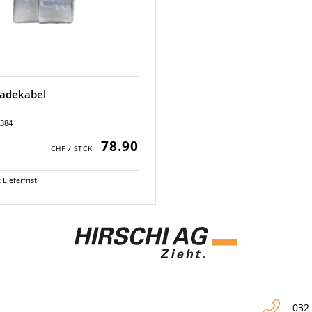
Ladekabel
2384
78.90
Lieferfrist
032