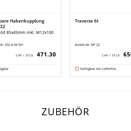
bare Hakenkupplung
Traverse 6t
32
ild 85x45mm inkl. M12x100
-Nr: 232 A 04 541
Artikel-Nr: NP 22
471.30
65
fügbar
Verfügbar mit Lieferfrist
ZUBEHÖR