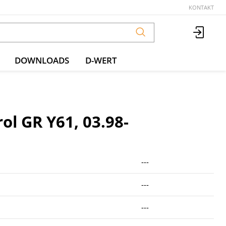
KONTAKT
DOWNLOADS
D-WERT
ol GR Y61, 03.98-
---
---
---